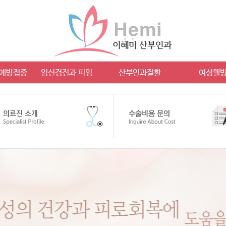
 예방접종
임신검진과 피임
산부인과질환
여성웰